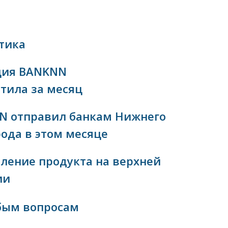
тика
ция BANKNN
тила за месяц
N отправил банкам Нижнего
ода в этом месяце
ление продукта на верхней
ии
бым вопросам