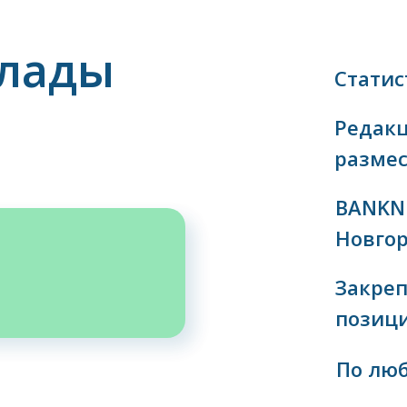
клады
Статис
Редак
размес
BANKN
Новгор
Закреп
позиц
По лю